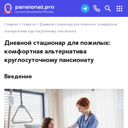
Главная
>
Новости
>
Дневной стационар для пожилых: комфортная
Пансионаты для пожилых
+7 (495) 181-43-93
альтернатива круглосуточному пансионату
Дома престарелых
Дневной стационар для пожилых:
Заказать звонок
комфортная альтернатива
Пансионаты для ветеранов
круглосуточному пансионату
Хосписы
Введение
Как выбрать пансионат
Добавить пансионат
Отзывы