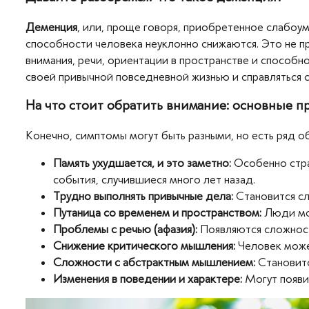
Деменция
, или, проще говоря, приобретенное слабоум
способности человека неуклонно снижаются. Это не п
внимания, речи, ориентации в пространстве и способн
своей привычной повседневной жизнью и справляться 
На что стоит обратить внимание: основные 
Конечно, симптомы могут быть разными, но есть ряд 
Память ухудшается, и это заметно:
Особенно стра
события, случившиеся много лет назад.
Трудно выполнять привычные дела:
Становится сл
Путаница со временем и пространством:
Люди мог
Проблемы с речью (афазия):
Появляются сложност
Снижение критического мышления:
Человек может
Сложности с абстрактным мышлением:
Становитс
Изменения в поведении и характере:
Могут появит