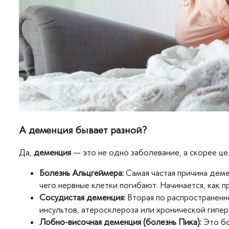
А деменция бывает разной?
Да,
деменция
— это не одно заболевание, а скорее це
Болезнь Альцгеймера:
Самая частая причина деме
чего нервные клетки погибают. Начинается, как п
Сосудистая деменция:
Вторая по распространенно
инсультов, атеросклероза или хронической гипе
Лобно-височная деменция (болезнь Пика):
Это бо