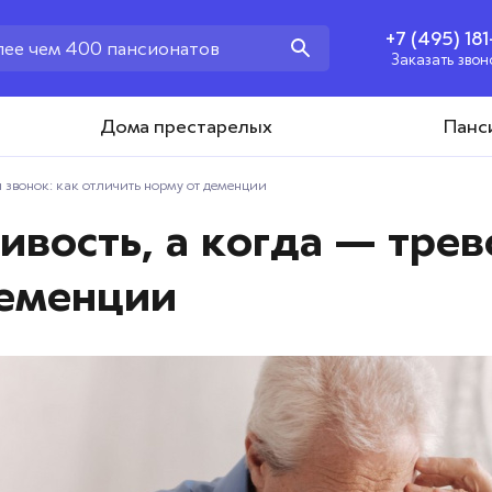
+7 (495) 18
Заказать звон
+7 (495) 181-43-93
Дома престарелых
Панс
Заказать звонок
 звонок: как отличить норму от деменции
ивость, а когда — тре
деменции