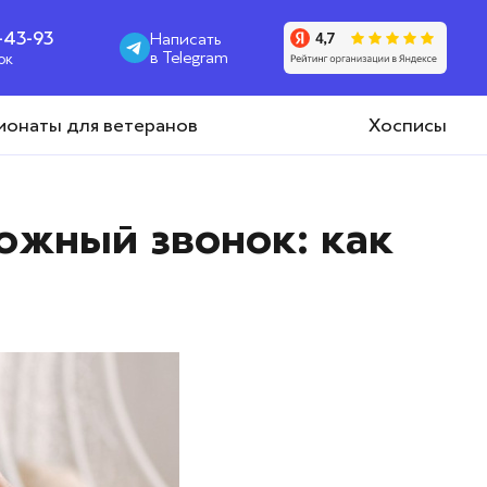
1-43-93
Написать
в Telegram
ок
ионаты для ветеранов
Хосписы
вожный звонок: как