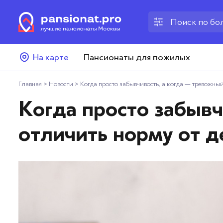
Пансионаты для пожилых
На карте
Пансионаты для пожилых
Дома престарелых
Главная
>
Новости
>
Когда просто забывчивость, а когда — тревожный
Пансионаты для ветеранов
Когда просто забывч
Хосписы
отличить норму от 
Как выбрать пансионат
Добавить пансионат
Отзывы