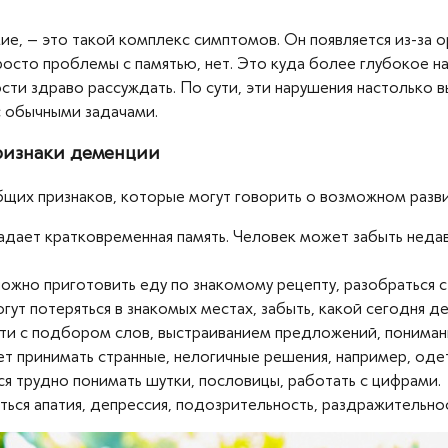
ие, – это такой комплекс симптомов. Он появляется из-за 
росто проблемы с памятью, нет. Это куда более глубокое 
ости здраво рассуждать. По сути, эти нарушения настолько 
с обычными задачами.
признаки деменции
общих признаков, которые могут говорить о возможном разв
дает кратковременная память. Человек может забыть недав
ожно приготовить еду по знакомому рецепту, разобраться с
ут потеряться в знакомых местах, забыть, какой сегодня де
и с подбором слов, выстраиванием предложений, понимани
 принимать странные, нелогичные решения, например, одеть
я трудно понимать шутки, пословицы, работать с цифрами.
ься апатия, депрессия, подозрительность, раздражительнос