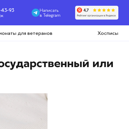
1-43-93
Написать
в Telegram
ок
ионаты для ветеранов
Хосписы
государственный или