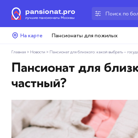
Пансионаты для пожилых
На карте
Пансионаты для пожилых
Дома престарелых
Главная
>
Новости
>
Пансионат для близкого: какой выбрать – госу
Пансионаты для ветеранов
Пансионат для близк
Хосписы
частный?
Как выбрать пансионат
Добавить пансионат
Отзывы