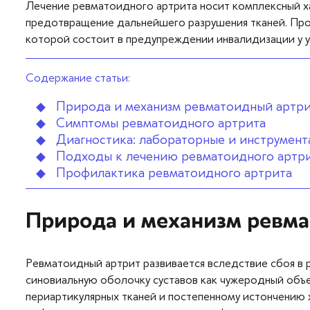
Вопросы — ответы
Лечение ревматоидного артрита носит комплексный ха
предотвращение дальнейшего разрушения тканей. Про
которой состоит в предупреждении инвалидизации у 
Новости
Контакты
Содержание статьи:
Природа и механизм ревматоидный артри
Симптомы ревматоидного артрита
Диагностика: лабораторные и инструмен
Подходы к лечению ревматоидного артр
Профилактика ревматоидного артрита
Природа и механизм ревм
Ревматоидный артрит развивается вследствие сбоя в 
синовиальную оболочку суставов как чужеродный объе
периартикулярных тканей и постепенному истончению х