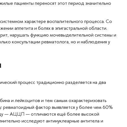
жилые пациенты переносят этот период значительно
 системном характере воспалительного процесса. Со
ении аппетита и болях в эпигастральной области.
еврит, нарушать функцию мочевыделительной системы и
лько консультации ревматолога, но и наблюдения у
ы
ический процесс традиционно разделяется на два
обина и лейкоцитов и тем самым охарактеризовать
у: ревматоидный фактор выявляется у более чем 60%
тиду — АЦЦП — отличаются ещё более высокой
лнительно исследуют антинуклеарные антитела и