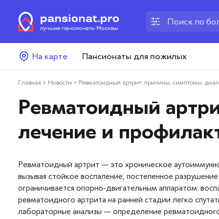
Пансионаты для пожилых
На карте
Пансионаты для пожилых
Дома престарелых
Главная
>
Новости
>
Ревматоидный артрит: причины, симптомы, диаг
Пансионаты для ветеранов
Ревматоидный артрит
Хосписы
лечение и профилак
Как выбрать пансионат
Ревматоидный артрит — это хроническое аутоиммунно
Добавить пансионат
вызывая стойкое воспаление, постепенное разрушение 
ограничивается опорно-двигательным аппаратом: восп
Отзывы
ревматоидного артрита на ранней стадии легко спута
лабораторные анализы — определение ревматоидного 