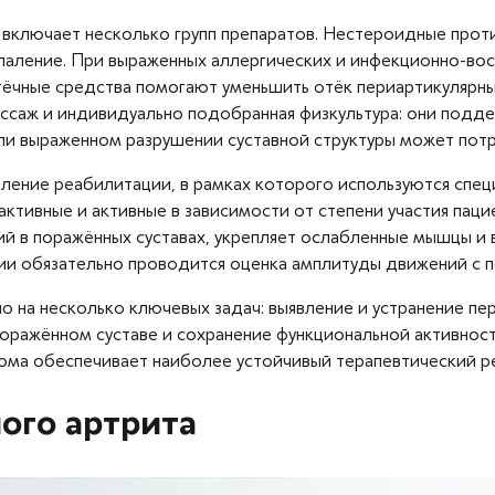
 включает несколько групп препаратов. Нестероидные прот
паление. При выраженных аллергических и инфекционно-вос
тёчные средства помогают уменьшить отёк периартикулярны
саж и индивидуально подобранная физкультура: они подде
или выраженном разрушении суставной структуры может потр
ение реабилитации, в рамках которого используются специ
-активные и активные в зависимости от степени участия па
ий в поражённых суставах, укрепляет ослабленные мышцы и
ии обязательно проводится оценка амплитуды движений с п
о на несколько ключевых задач: выявление и устранение п
оражённом суставе и сохранение функциональной активност
ма обеспечивает наиболее устойчивый терапевтический рез
ого артрита