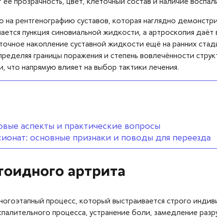
ё прозрачность, цвет, клеточный состав и наличие воспал
 на рентгенографию суставов, которая наглядно демонстри
ается пункция синовиальной жидкости, а артроскопия даёт 
точное накопление суставной жидкости ещё на ранних стад
пределяя границы поражения и степень вовлечённости структ
 что напрямую влияет на выбор тактики лечения.​
вовые аспекты и практические вопросы
ионат: основные признаки и поводы для переезда
тоидного артрита
огоэтапный процесс, который выстраивается строго индиви
палительного процесса, устранение боли, замедление разру