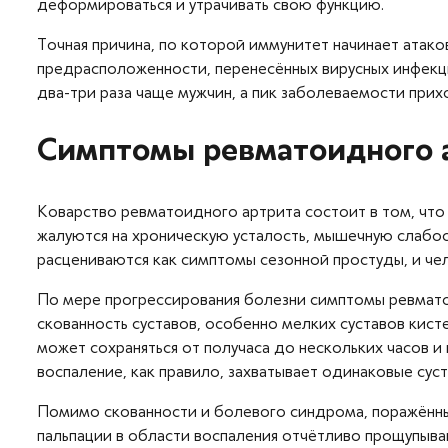
деформироваться и утрачивать свою функцию.
Точная причина, по которой иммунитет начинает атако
предрасположенности, перенесённых вирусных инфекц
два-три раза чаще мужчин, а пик заболеваемости прих
Симптомы ревматоидного 
Коварство ревматоидного артрита состоит в том, что
жалуются на хроническую усталость, мышечную слабос
расцениваются как симптомы сезонной простуды, и чело
По мере прогрессирования болезни симптомы ревмато
скованность суставов, особенно мелких суставов кисте
может сохраняться от получаса до нескольких часов и
воспаление, как правило, захватывает одинаковые сус
Помимо скованности и болевого синдрома, поражённые
пальпации в области воспаления отчётливо прощупыва