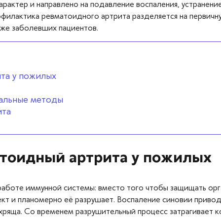
рактер и направлено на подавление воспаления, устранени
филактика ревматоидного артрита разделяется на первичн
уже заболевших пациентов.
та у пожилых
тальные методы
ита
атоидный артрита у пожилых
работе иммунной системы: вместо того чтобы защищать орга
кт и планомерно её разрушает. Воспаление синовии привод
ряща. Со временем разрушительный процесс затрагивает ко