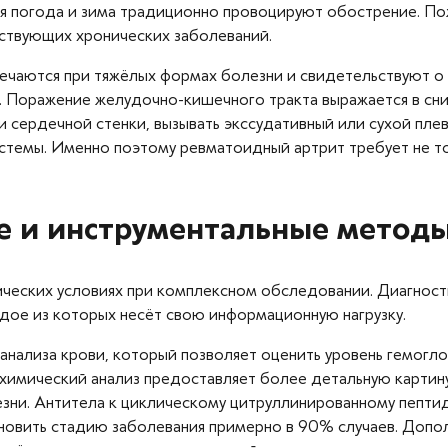
ая погода и зима традиционно провоцируют обострение. По
тствующих хронических заболеваний.
ечаются при тяжёлых формах болезни и свидетельствуют о
. Поражение желудочно-кишечного тракта выражается в сниж
и сердечной стенки, вызывать экссудативный или сухой пл
темы. Именно поэтому ревматоидный артрит требует не то
е и инструментальные метод
ческих условиях при комплексном обследовании. Диагност
дое из которых несёт свою информационную нагрузку.​
 анализа крови, который позволяет оценить уровень гемогл
охимический анализ предоставляет более детальную картин
лезни. Антитела к циклическому цитруллинированному пеп
новить стадию заболевания примерно в 90% случаев. Допо