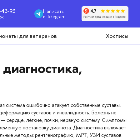
1-43-93
Написать
в Telegram
ок
ионаты для ветеранов
Хосписы
 диагностика,
я система ошибочно атакует собственные суставы,
 деформацию суставов и инвалидность. Болезнь не
— сердце, лёгкие, почки, нервную систему. Симптомы
ременную постановку диагноза. Диагностика включает
льные методы: рентгенографию, МРТ, УЗИ суставов.