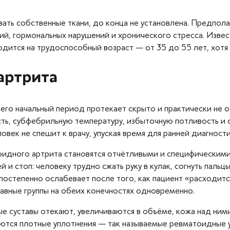
вать собственные ткани, до конца не установлена. Предпол
ий, гормональных нарушений и хронического стресса. Изв
одится на трудоспособный возраст — от 35 до 55 лет, хотя
артрита
 его начальный период протекает скрыто и практически не 
ть, субфебрильную температуру, избыточную потливость и 
век не спешит к врачу, упуская время для ранней диагности
идного артрита становятся отчётливыми и специфическими.
й и стоп: человеку трудно сжать руку в кулак, согнуть пал
 постепенно ослабевает после того, как пациент «расходитс
тавные группы на обеих конечностях одновременно.
 суставы отекают, увеличиваются в объёме, кожа над ними 
ются плотные уплотнения — так называемые ревматоидные 