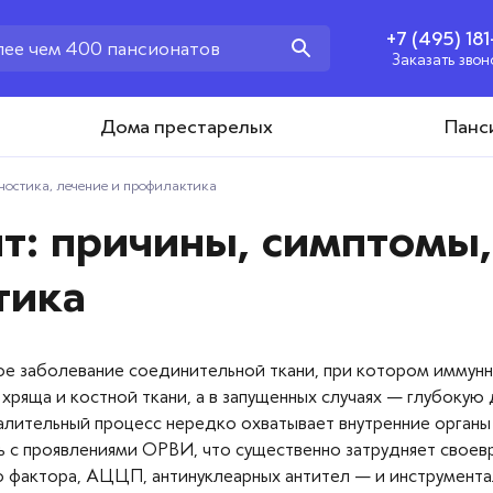
+7 (495) 18
Заказать звон
+7 (495) 181-43-93
Дома престарелых
Панс
Заказать звонок
ностика, лечение и профилактика
: причины, симптомы,
тика
е заболевание соединительной ткани, при котором иммунна
хряща и костной ткани, а в запущенных случаях — глубокую
алительный процесс нередко охватывает внутренние органы 
ть с проявлениями ОРВИ, что существенно затрудняет своев
фактора, АЦЦП, антинуклеарных антител — и инструмента