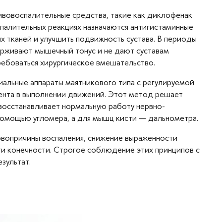
ивовоспалительные средства, такие как диклофенак
палительных реакциях назначаются антигистаминные
х тканей и улучшить подвижность сустава. В периоды
рживают мышечный тонус и не дают суставам
ебоваться хирургическое вмешательство.​
альные аппараты маятникового типа с регулируемой
циента в выполнении движений. Этот метод решает
 восстанавливает нормальную работу нервно-
омощью угломера, а для мышц кисти — дальнометра.​
ервопричины воспаления, снижение выраженности
и конечности. Строгое соблюдение этих принципов с
ультат.​