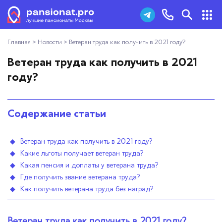
Главная
>
Новости
>
Ветеран труда как получить в 2021 году?
Пансионаты для пожилых
+7 (495) 181-43-93
Ветеран труда как получить в 2021
Дома престарелых
году?
Заказать звонок
Пансионаты для ветеранов
Содержание статьи
Хосписы
Ветеран труда как получить в 2021 году?
Как выбрать пансионат
Какие льготы получает ветеран труда?
Какая пенсия и доплаты у ветерана труда?
Добавить пансионат
Где получить звание ветерана труда?
Как получить ветерана труда без наград?
Отзывы
Ветеран труда как получить в 2021 году?