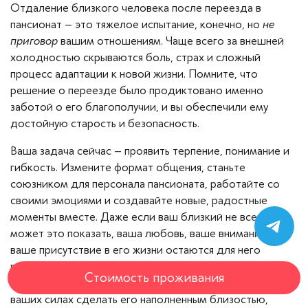
Отдаление близкого человека после переезда в
пансионат – это тяжелое испытание, конечно, но
не
приговор
вашим отношениям. Чаще всего за внешней
холодностью скрываются боль, страх и сложный
процесс адаптации к новой жизни. Помните, что
решение о переезде было продиктовано именно
заботой о его благополучии, и вы обеспечили ему
достойную старость и безопасность.
Ваша задача сейчас – проявить терпение, понимание и
гибкость. Измените формат общения, станьте
союзником для персонала пансионата, работайте со
своими эмоциями и создавайте новые, радостные
моменты вместе. Даже если ваш близкий не всегда
может это показать, ваша любовь, ваше внимание и
ваше присутствие в его жизни остаются для него
главной опорой и источником тепла. Ваши отношения
Стоимость проживания
не разрушены, они просто перешли на новый этап, и в
ваших силах сделать его наполненным близостью,