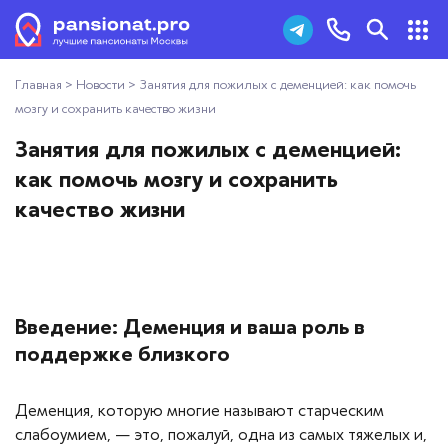
Главная
>
Новости
>
Занятия для пожилых с деменцией: как помочь
Пансионаты для пожилых
+7 (495) 181-43-93
мозгу и сохранить качество жизни
Дома престарелых
Занятия для пожилых с деменцией:
Заказать звонок
как помочь мозгу и сохранить
Пансионаты для ветеранов
качество жизни
Хосписы
Как выбрать пансионат
Введение: Деменция и ваша роль в
Добавить пансионат
поддержке близкого
Отзывы
Деменция, которую многие называют старческим
слабоумием, — это, пожалуй, одна из самых тяжелых и,