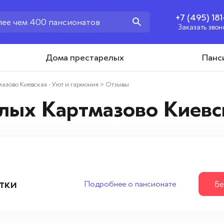
+7 (495) 18
Заказать звон
+7 (495) 181-43-93
Дома престарелых
Панс
Заказать звонок
азово Киевская - Уют и гармония
>
Отзывы
лых Картмазово Киевск
тки
Подробнее о пансионате
Бе