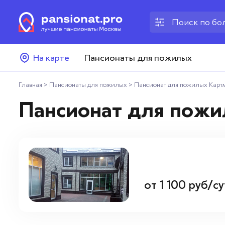
Пансионаты для пожилых
На карте
Пансионаты для пожилых
Дома престарелых
Главная
>
Пансионаты для пожилых
>
Пансионат для пожилых Картм
Пансионаты для ветеранов
Пансионат для пожи
Хосписы
Как выбрать пансионат
Добавить пансионат
от
1 100
руб/су
Отзывы