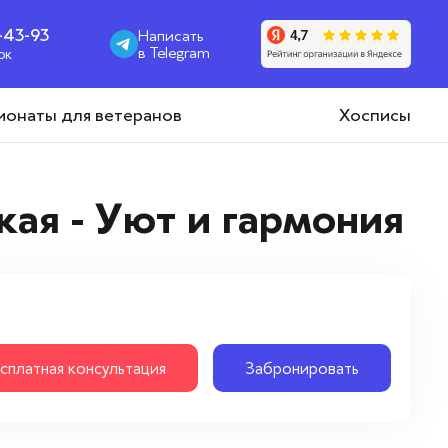
1-43-93
Написать
в Telegram
ок
ионаты для ветеранов
Хосписы
ая - Уют и гармония
сплатная консультация
Забронировать