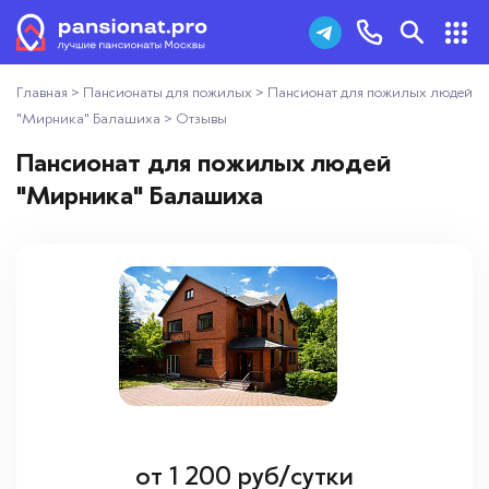
Главная
>
Пансионаты для пожилых
>
Пансионат для пожилых людей
Пансионаты для пожилых
+7 (495) 181-43-93
"Мирника" Балашиха
>
Отзывы
Дома престарелых
Пансионат для пожилых людей
Заказать звонок
"Мирника" Балашиха
Пансионаты для ветеранов
Хосписы
Как выбрать пансионат
Добавить пансионат
Отзывы
от
1 200
руб/сутки