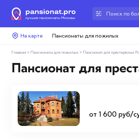
Пансионаты для пожилых
На карте
Пансионаты для пожилых
Дома престарелых
Главная
>
Пансионаты для пожилых
>
Пансионат для престарелых Р
Пансионаты для ветеранов
Пансионат для прес
Хосписы
Как выбрать пансионат
Добавить пансионат
от
1 600
руб/с
Отзывы