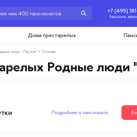
+7 (495) 18
Заказать звон
+7 (495) 181-43-93
Дома престарелых
Панс
Заказать звонок
одные люди "Лесное"
>
Отзывы
тарелых Родные люди 
утки
Подробнее о пансионате
Бе