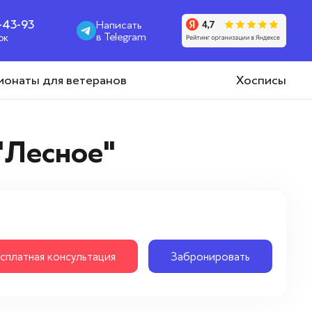
1-43-93
Написать
в Telegram
ок
ионаты для ветеранов
Хосписы
"Лесное"
сплатная консультация
Забронировать