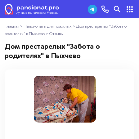
Главная
>
Пансионаты для пожилых
>
Дом престарелых "Забота о
Пансионаты для пожилых
+7 (495) 181-43-93
родителях" в Пыхчево
>
Отзывы
Дома престарелых
Дом престарелых "Забота о
Заказать звонок
родителях" в Пыхчево
Пансионаты для ветеранов
Хосписы
Как выбрать пансионат
Добавить пансионат
Отзывы