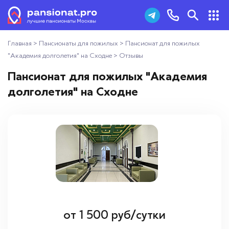
Главная
>
Пансионаты для пожилых
>
Пансионат для пожилых
Пансионаты для пожилых
+7 (495) 181-43-93
"Академия долголетия" на Сходне
>
Отзывы
Дома престарелых
Пансионат для пожилых "Академия
Заказать звонок
долголетия" на Сходне
Пансионаты для ветеранов
Хосписы
Как выбрать пансионат
Добавить пансионат
Отзывы
от
1 500
руб/сутки