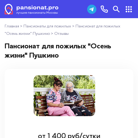
Главная
>
Пансионаты для пожилых
>
Пансионат для пожилых
Пансионаты для пожилых
+7 (495) 181-43-93
"Осень жизни" Пушкино
>
Отзывы
Дома престарелых
Пансионат для пожилых "Осень
Заказать звонок
жизни" Пушкино
Пансионаты для ветеранов
Хосписы
Как выбрать пансионат
Добавить пансионат
Отзывы
от
1 400
руб/сутки