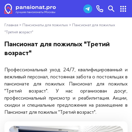
Главная
>
Пансионаты для пожилых
>
Пансионат для пожилых
Пансионаты для пожилых
+7 (495) 181-43-93
"Третий возраст"
Дома престарелых
Пансионат для пожилых "Третий
Заказать звонок
возраст"
Пансионаты для ветеранов
Профессиональный уход 24/7, квалифицированный и
Хосписы
вежливый персонал, постоянная забота о постояльцах в
пансионате для пожилых Пансионат для пожилых
Как выбрать пансионат
"Третий возраст". У нас организован досуг,
профессиональный присмотр и реабилитация. Акции,
Добавить пансионат
скидки и специальные предложения на размещение в
Пансионат для пожилых "Третий возраст".
Отзывы