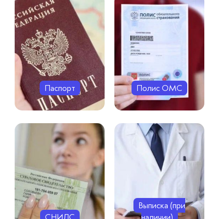
Паспорт
Полис ОМС
Выписка (при
СНИЛС
наличии)