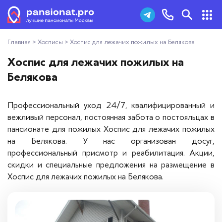
Главная
>
Хосписы
>
Хоспис для лежачих пожилых на Белякова
Пансионаты для пожилых
+7 (495) 181-43-93
Хоспис для лежачих пожилых на
Дома престарелых
Белякова
Заказать звонок
Пансионаты для ветеранов
Профессиональный уход 24/7, квалифицированный и
вежливый персонал, постоянная забота о постояльцах в
Хосписы
пансионате для пожилых Хоспис для лежачих пожилых
на Белякова. У нас организован досуг,
Как выбрать пансионат
профессиональный присмотр и реабилитация. Акции,
скидки и специальные предложения на размещение в
Добавить пансионат
Хоспис для лежачих пожилых на Белякова.
Отзывы