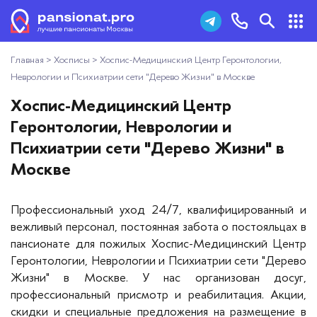
Главная
>
Хосписы
>
Хоспис-Медицинский Центр Геронтологии,
Пансионаты для пожилых
+7 (495) 181-43-93
Неврологии и Психиатрии сети "Дерево Жизни" в Москве
Дома престарелых
Хоспис-Медицинский Центр
Заказать звонок
Геронтологии, Неврологии и
Пансионаты для ветеранов
Психиатрии сети "Дерево Жизни" в
Москве
Хосписы
Профессиональный уход 24/7, квалифицированный и
Как выбрать пансионат
вежливый персонал, постоянная забота о постояльцах в
пансионате для пожилых Хоспис-Медицинский Центр
Добавить пансионат
Геронтологии, Неврологии и Психиатрии сети "Дерево
Жизни" в Москве. У нас организован досуг,
Отзывы
профессиональный присмотр и реабилитация. Акции,
скидки и специальные предложения на размещение в