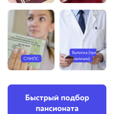
Выписка (при
СНИЛС
наличии)
Быстрый подбор
пансионата