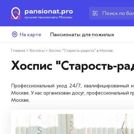
Пансионаты для пожилых
На карте
Пансионаты для пожилых
Дома престарелых
Главная
>
Хосписы
>
Хоспис "Старость-радость" в Москве
Пансионаты для ветеранов
Хоспис "Старость-ра
Хосписы
Профессиональный уход 24/7, квалифицированный и 
Как выбрать пансионат
Москве. У нас организован досуг, профессиональный п
Москве.
Добавить пансионат
Отзывы