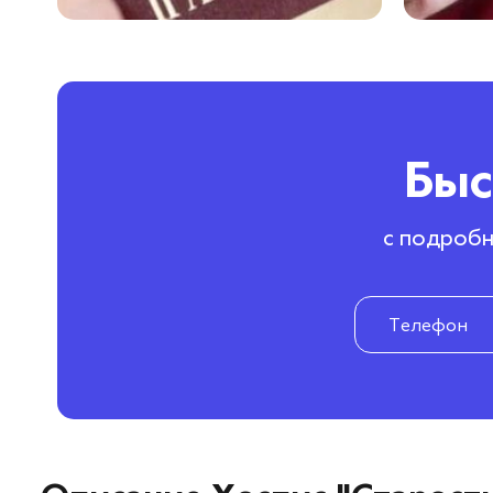
Быс
с подробн