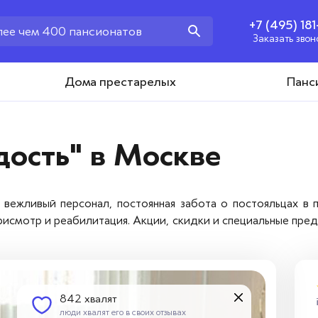
+7 (495) 18
Заказать звон
+7 (495) 181-43-93
Дома престарелых
Панс
Заказать звонок
дость" в Москве
вежливый персонал, постоянная забота о постояльцах в п
рисмотр и реабилитация. Акции, скидки и специальные пре
842 хвалят
люди хвалят его в своих отзывах