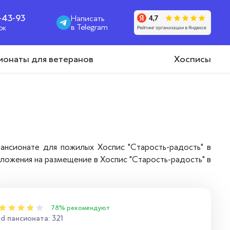
1-43-93
Написать
в Telegram
ок
ионаты для ветеранов
Хосписы
ансионате для пожилых Хоспис "Старость-радость" в
дложения на размещение в Хоспис "Старость-радость" в
78% рекомендуют
id пансионата: 321