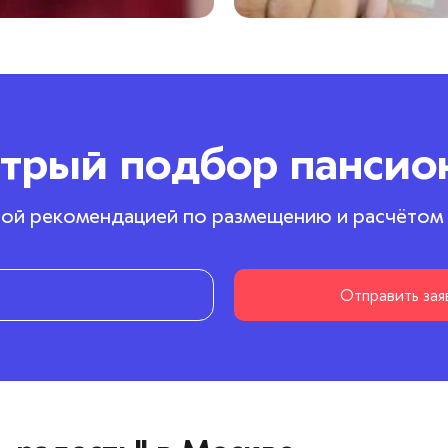
трый подбор пансио
ой рекомендацией по размещению и расчётом
Отправить зая