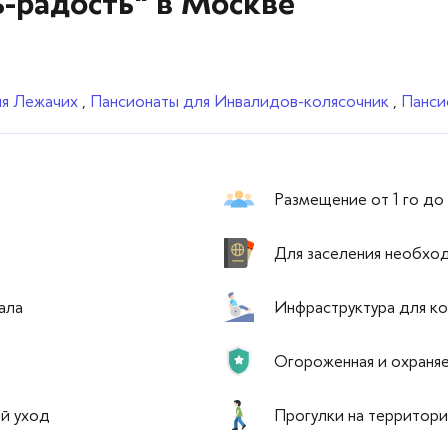
-радость" в Москве
ля Лежачих
,
Пансионаты для Инвалидов-колясочник
,
Панси
Размещение от 1 го до
Для заселения необход
ала
Инфраструктура для к
Огороженная и охраня
ий уход
Прогулки на территор