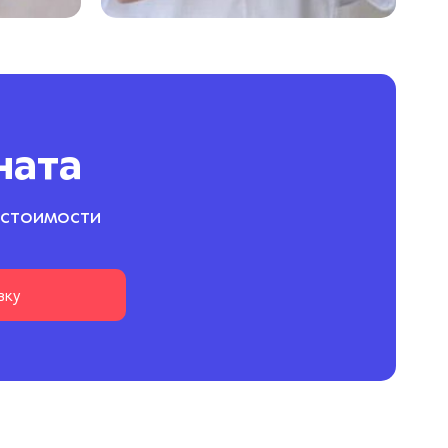
ната
 стоимости
вку