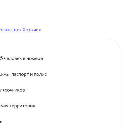
онаты для Ходячих
 5 человек в номере
имы: паспорт и полис
олясочников
емая территория
ии