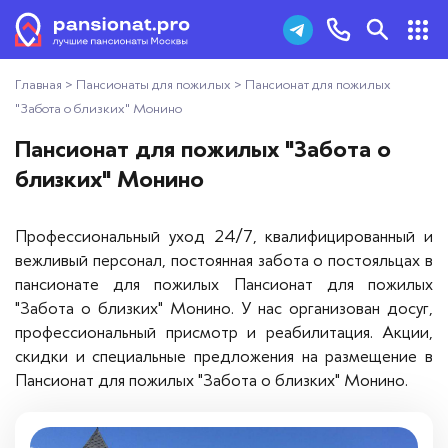
Главная
>
Пансионаты для пожилых
>
Пансионат для пожилых
Пансионаты для пожилых
+7 (495) 181-43-93
"Забота о близких" Монино
Дома престарелых
Пансионат для пожилых "Забота о
Заказать звонок
близких" Монино
Пансионаты для ветеранов
Профессиональный уход 24/7, квалифицированный и
Хосписы
вежливый персонал, постоянная забота о постояльцах в
пансионате для пожилых Пансионат для пожилых
Как выбрать пансионат
"Забота о близких" Монино. У нас организован досуг,
профессиональный присмотр и реабилитация. Акции,
Добавить пансионат
скидки и специальные предложения на размещение в
Пансионат для пожилых "Забота о близких" Монино.
Отзывы