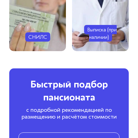
Выписка (при
СНИЛС
наличии)
Быстрый подбор
пансионата
с подробной рекомендацией по
размещению и расчётом стоимости