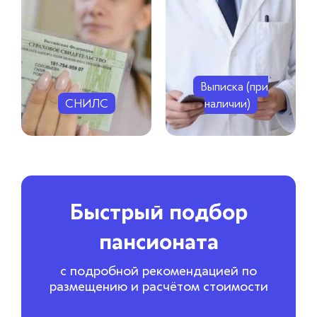
Выписка (при
СНИЛС
наличии)
Быстрый подбор
пансионата
с подробной рекомендацией по
размещению и расчётом стоимости