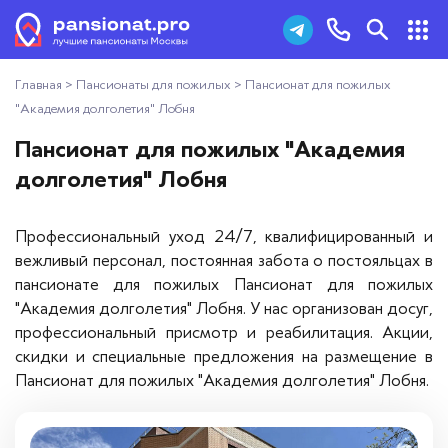
Главная
>
Пансионаты для пожилых
>
Пансионат для пожилых
Пансионаты для пожилых
+7 (495) 181-43-93
"Академия долголетия" Лобня
Дома престарелых
Пансионат для пожилых "Академия
Заказать звонок
долголетия" Лобня
Пансионаты для ветеранов
Профессиональный уход 24/7, квалифицированный и
Хосписы
вежливый персонал, постоянная забота о постояльцах в
пансионате для пожилых Пансионат для пожилых
Как выбрать пансионат
"Академия долголетия" Лобня. У нас организован досуг,
профессиональный присмотр и реабилитация. Акции,
Добавить пансионат
скидки и специальные предложения на размещение в
Пансионат для пожилых "Академия долголетия" Лобня.
Отзывы