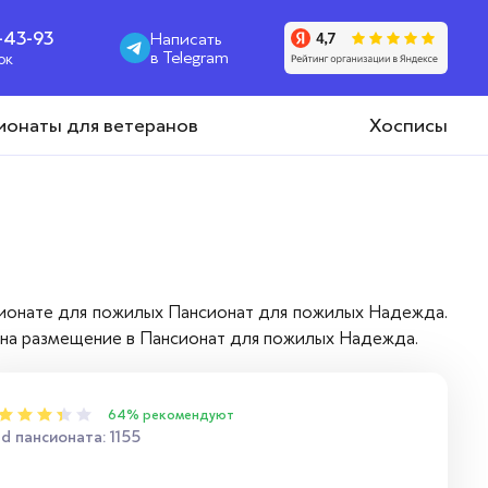
1-43-93
Написать
в Telegram
ок
ионаты для ветеранов
Хосписы
сионате для пожилых Пансионат для пожилых Надежда.
я на размещение в Пансионат для пожилых Надежда.
64% рекомендуют
id пансионата: 1155