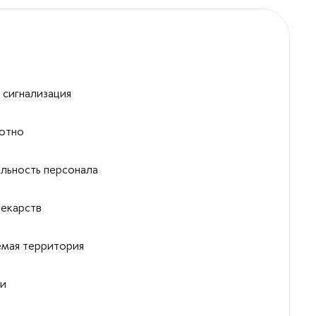
 сигнализация
уютно
льность персонала
лекарств
емая территория
ии