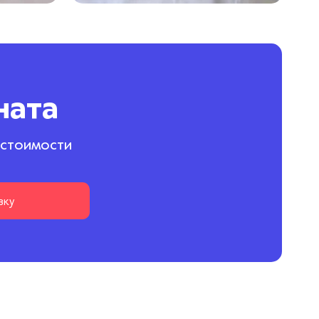
ната
 стоимости
вку