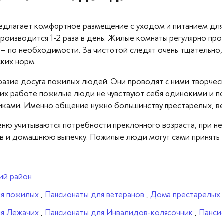
едлагает комфортное размещение с уходом и питанием дл
производится 1-2 раза в день. Жилые комнаты регулярно пр
– по необходимости. За чистотой следят очень тщательно, 
ких норм.
разие досуга пожилых людей. Они проводят с ними творческ
 их работе пожилые люди не чувствуют себя одинокими и по
иками. Именно общение нужно большинству престарелых, в
меню учитываются потребности преклонного возраста, при
в и домашнюю выпечку. Пожилые люди могут сами принять у
й район
ля пожилых
,
Пансионаты для ветеранов
,
Дома престарелых
ля Лежачих
,
Пансионаты для Инвалидов-колясочник
,
Панси