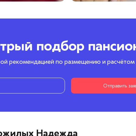
трый подбор пансио
ой рекомендацией по размещению и расчётом
Отправить зая
пожилых Надежда