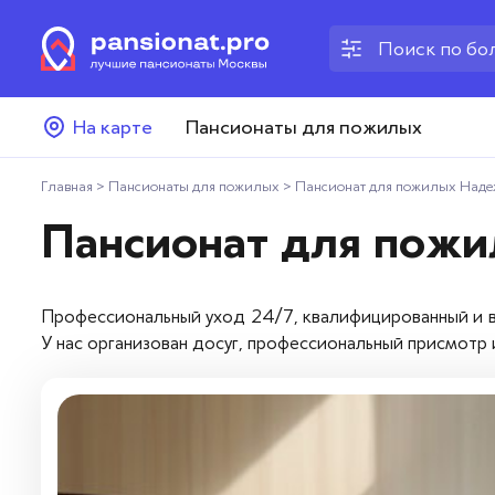
Пансионаты для пожилых
На карте
Пансионаты для пожилых
Дома престарелых
Главная
>
Пансионаты для пожилых
>
Пансионат для пожилых Над
Пансионаты для ветеранов
Пансионат для пож
Хосписы
Профессиональный уход 24/7, квалифицированный и в
Как выбрать пансионат
У нас организован досуг, профессиональный присмотр
Добавить пансионат
Отзывы