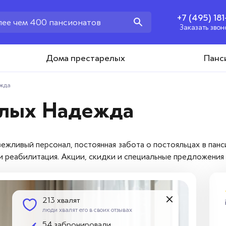
+7 (495) 18
Заказать звон
+7 (495) 181-43-93
Дома престарелых
Панс
Заказать звонок
ежда
илых Надежда
ежливый персонал, постоянная забота о постояльцах в пан
 и реабилитация. Акции, скидки и специальные предложени
213 хвалят
люди хвалят его в своих отзывах
54 забронировали