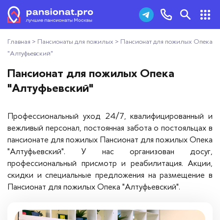
Главная
>
Пансионаты для пожилых
>
Пансионат для пожилых Опека
Пансионаты для пожилых
+7 (495) 181-43-93
"Алтуфьевский"
Дома престарелых
Пансионат для пожилых Опека
Заказать звонок
"Алтуфьевский"
Пансионаты для ветеранов
Профессиональный уход 24/7, квалифицированный и
Хосписы
вежливый персонал, постоянная забота о постояльцах в
пансионате для пожилых Пансионат для пожилых Опека
Как выбрать пансионат
"Алтуфьевский". У нас организован досуг,
профессиональный присмотр и реабилитация. Акции,
Добавить пансионат
скидки и специальные предложения на размещение в
Пансионат для пожилых Опека "Алтуфьевский".
Отзывы