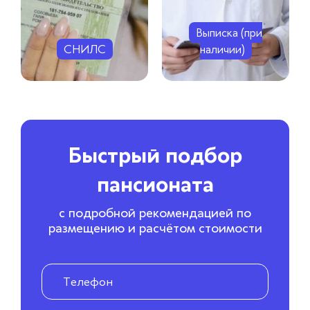
Выписка (при
СНИЛС
наличии)
Быстрый подбор
пансионата
с подробной рекомендацией по
размещению и расчётом стоимости