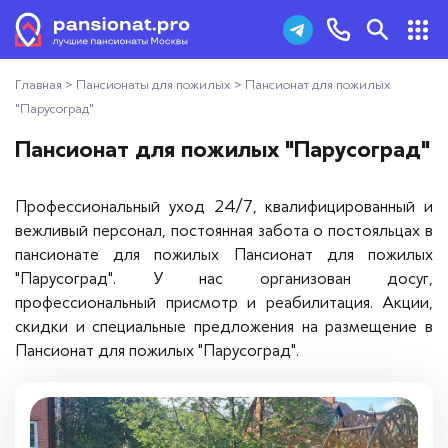
Главная
>
Пансионаты для пожилых
>
Пансионат для пожилых
Пансионаты для пожилых
+7 (495) 181-43-93
"Парусоград"
Дома престарелых
Пансионат для пожилых "Парусоград"
Заказать звонок
Пансионаты для ветеранов
Профессиональный уход 24/7, квалифицированный и
вежливый персонал, постоянная забота о постояльцах в
Хосписы
пансионате для пожилых Пансионат для пожилых
"Парусоград". У нас организован досуг,
Как выбрать пансионат
профессиональный присмотр и реабилитация. Акции,
скидки и специальные предложения на размещение в
Добавить пансионат
Пансионат для пожилых "Парусоград".
Отзывы