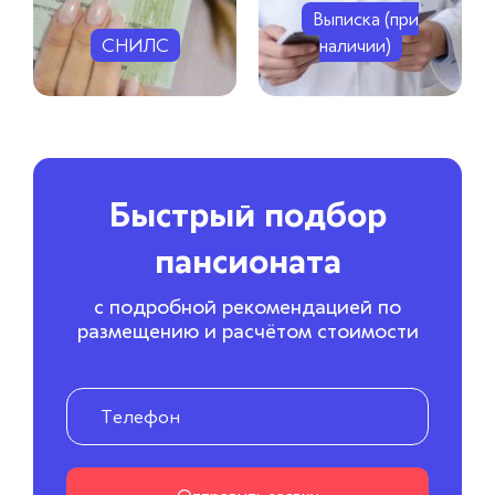
Выписка (при
СНИЛС
наличии)
Быстрый подбор
пансионата
с подробной рекомендацией по
размещению и расчётом стоимости