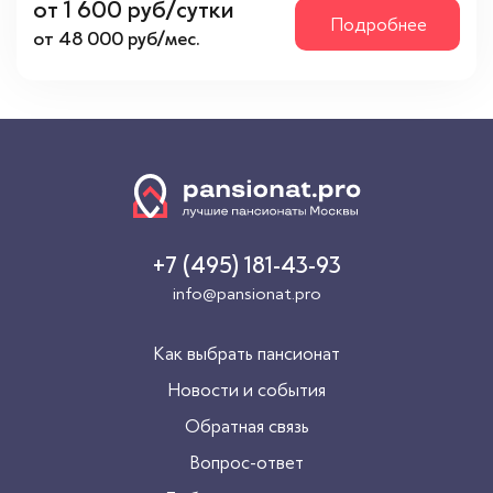
Рейтинг
от 1 600 руб/сутки
Подробнее
от 48 000 руб/мес.
4 звезды
(1)
5 звезд
(1)
Метро
Котельники
(2)
+7 (495) 181-43-93
Шоссе
info@pansionat.pro
Быковское
(2)
Егорьевское
(1)
Как выбрать пансионат
Новорязанское
(1)
Новости и события
Обратная связь
Особенности
Вопрос-ответ
3-х местная комната