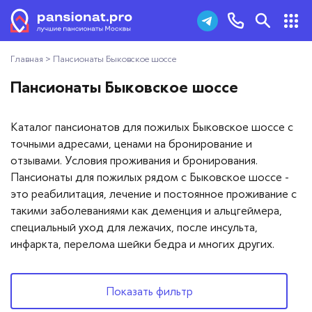
Главная
>
Пансионаты Быковское шоссе
Пансионаты для пожилых
+7 (495) 181-43-93
Пансионаты Быковское шоссе
Дома престарелых
Заказать звонок
Каталог пансионатов для пожилых Быковское шоссе с
Пансионаты для ветеранов
точными адресами, ценами на бронирование и
отзывами. Условия проживания и бронирования.
Хосписы
Пансионаты для пожилых рядом с Быковское шоссе -
это реабилитация, лечение и постоянное проживание с
Как выбрать пансионат
такими заболеваниями как деменция и альцгеймера,
специальный уход для лежачих, после инсульта,
Добавить пансионат
инфаркта, перелома шейки бедра и многих других.
Отзывы
Показать фильтр