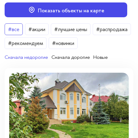
Вопросы — ответы
Показать объекты на карте
Новости
Цена
#все
#акции
#лучшие цены
#распродажа
Контакты
От
До
#рекомендуем
#новинки
Сначала недорогие
Сначала дорогие
Новые
Районы
Люберецкий район
(1)
Раменский район
(1)
Направления
Восток
(1)
Юг
(1)