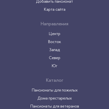
(1)
Добавить пансионат
4-х местная комната
(1)
Карта сайта
2-х местная комната
(2)
Для проживания
(1)
Направления
Недорого
(1)
Центр
Восток
Расположение
Запад
Ближайшее Подмосковье
(2)
Север
Московская область
(2)
Юг
Каталог
Пансионаты для пожилых
Дома престарелых
Пансионаты для ветеранов