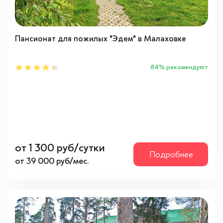
Психологическое состояние
Пансионат для пожилых "Эдем" в Малаховке
Адекватное
(2)
Проблемы с памятью
(2)
84% рекомендуют
С психическими отклонениями
(2)
Физическое состояние
Инвалид-колясочник
(2)
от 1 300 руб/сутки
Лежачий
(2)
Подробнее
от 39 000 руб/мес.
Ходячий
(2)
С заболеваниями
Альцгеймера
(2)