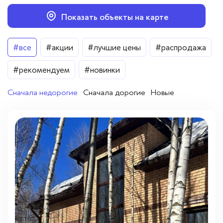
Вопросы — ответы
Показать объекты на карте
Новости
Цена
#все
#акции
#лучшие цены
#распродажа
Контакты
От
До
#рекомендуем
#новинки
Сначала недорогие
Сначала дорогие
Новые
Город
Балашиха
(1)
Малаховка
(1)
Марусино
(1)
Районы
Балашихинский район
(1)