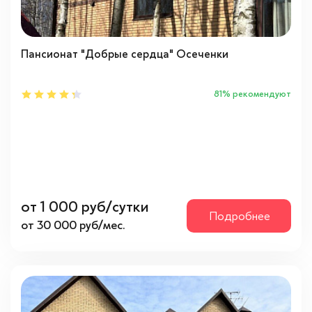
Люберецкий район
(1)
Раменский район
(3)
Пансионат "Добрые сердца" Осеченки
Направления
81% рекомендуют
Восток
(1)
Север
(1)
Юг
(3)
Психологическое состояние
от 1 000 руб/сутки
Подробнее
от 30 000 руб/мес.
Адекватное
(5)
Проблемы с памятью
(5)
С психическими отклонениями
(5)