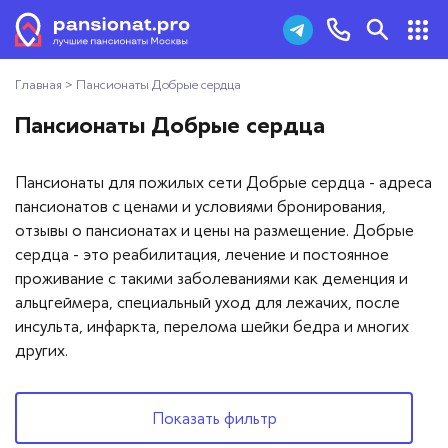
Главная
>
Пансионаты Добрые сердца
Пансионаты для пожилых
+7 (495) 181-43-93
Пансионаты Добрые сердца
Дома престарелых
Заказать звонок
Пансионаты для пожилых сети Добрые сердца - адреса
Пансионаты для ветеранов
пансионатов с ценами и условиями бронирования,
отзывы о пансионатах и цены на размещение. Добрые
Хосписы
сердца - это реабилитация, лечение и постоянное
проживание с такими заболеваниями как деменция и
Как выбрать пансионат
альцгеймера, специальный уход для лежачих, после
инсульта, инфаркта, перелома шейки бедра и многих
Добавить пансионат
других.
Отзывы
Показать фильтр