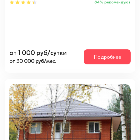
84% рекомендуют
Новокосино
(1)
Щелковская
(1)
Шоссе
Егорьевское
(1)
от 1 000 руб/сутки
Подробнее
Зенинское
(1)
от 30 000 руб/мес.
Новорязанское
(2)
Щелковское
(1)
Особенности
1 местная комната
(3)
3-х местная комната
(5)
4-х местная комната
(4)
2-х местная комната
(3)