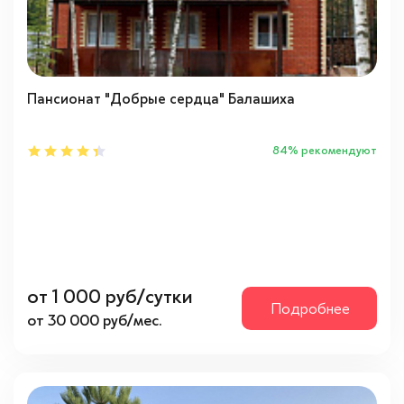
Для проживания
(5)
Недорого
(2)
С собакой
(2)
+ Показать еще 1
Пансионат "Добрые сердца" Балашиха
Расположение
84% рекомендуют
Ближайшее Подмосковье
(5)
Московская область
(5)
от 1 000 руб/сутки
Подробнее
от 30 000 руб/мес.