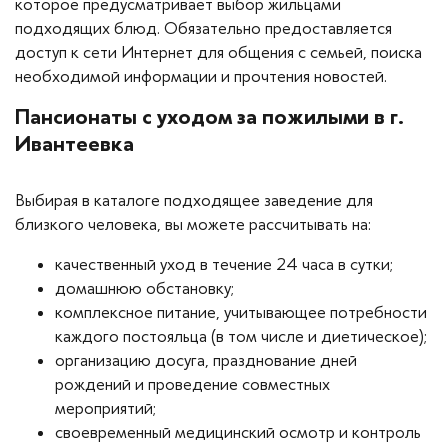
которое предусматривает выбор жильцами
подходящих блюд. Обязательно предоставляется
Фряновское шоссе
(1)
доступ к сети Интернет для общения с семьей, поиска
Ярославское
(1)
необходимой информации и прочтения новостей.
Пансионаты с уходом за пожилыми в г.
Особенности
Ивантеевка
3-х местная комната
(1)
4-х местная комната
Выбирая в каталоге подходящее заведение для
(1)
близкого человека, вы можете рассчитывать на:
2-х местная комната
(1)
Для проживания
(1)
качественный уход в течение 24 часа в сутки;
домашнюю обстановку;
Недорого
(1)
комплексное питание, учитывающее потребности
каждого постояльца (в том числе и диетическое);
Расположение
организацию досуга, празднование дней
рождений и проведение совместных
Ближайшее Подмосковье
(1)
мероприятий;
Московская область
(1)
своевременный медицинский осмотр и контроль