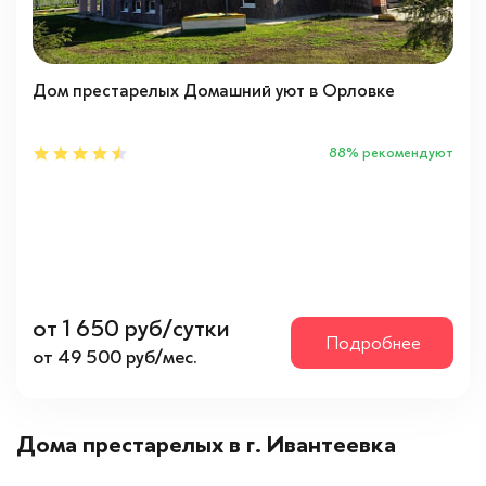
Проблемы с памятью
(1)
С психическими отклонениями
(1)
Дом престарелых Домашний уют в Орловке
Физическое состояние
88% рекомендуют
Инвалид-колясочник
(1)
Лежачий
(1)
Ходячий
(1)
С заболеваниями
от 1 650 руб/сутки
Подробнее
Альцгеймера
(1)
от 49 500 руб/мес.
Глухой
(1)
Деменцией
(1)
Дома престарелых в г. Ивантеевка
Нервной системы
(1)