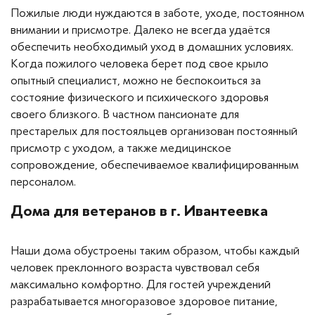
Онкологические
(1)
Пожилые люди нуждаются в заботе, уходе, постоянном
Перенесших инсульт
(1)
внимании и присмотре. Далеко не всегда удаётся
Перенесших инфаркт
Психоневрологические
Сахарный диабет
Сердечно-сосудистые заболевания
Склероз
Слабовидящий
Травмы и переломы различной степени тяжести
(1)
(1)
(1)
(1)
(1)
(1)
обеспечить необходимый уход в домашних условиях.
+ Показать еще 7
(1)
Когда пожилого человека берет под свое крыло
опытный специалист, можно не беспокоиться за
состояние физического и психического здоровья
Медицинское обслуживание
своего близкого. В частном пансионате для
Контроль за приёмом лекарств
(1)
престарелых для постояльцев организован постоянный
Круглосуточный уход 24/7
присмотр с уходом, а также медицинское
(1)
сопровождение, обеспечиваемое квалифицированным
Медицинское и специальное оборудование
(1)
персоналом.
Регулярный осмотр врача
(1)
Дома для ветеранов в г. Ивантеевка
Рейтинг
Наши дома обустроены таким образом, чтобы каждый
5 звезд
(1)
человек преклонного возраста чувствовал себя
максимально комфортно. Для гостей учреждений
разрабатывается многоразовое здоровое питание,
Шоссе