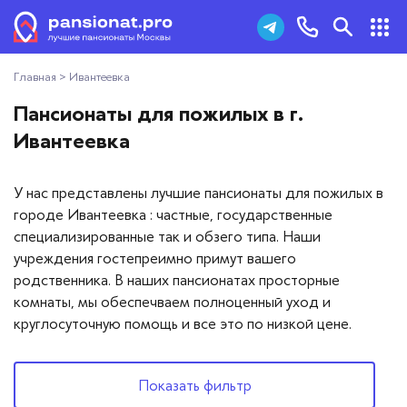
Главная
>
Ивантеевка
Пансионаты для пожилых
+7 (495) 181-43-93
Пансионаты для пожилых в г.
Дома престарелых
Ивантеевка
Заказать звонок
Пансионаты для ветеранов
У нас представлены лучшие пансионаты для пожилых в
городе Ивантеевка : частные, государственные
Хосписы
специализированные так и обзего типа. Наши
учреждения гостепреимно примут вашего
Как выбрать пансионат
родственника. В наших пансионатах просторные
комнаты, мы обеспечваем полноценный уход и
Добавить пансионат
круглосуточную помощь и все это по низкой цене.
Отзывы
Показать фильтр