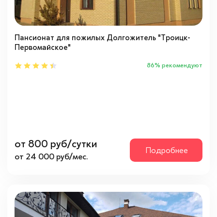
Наро-Фоминский район
(4)
Новая москва
(6)
Пансионат для пожилых Долгожитель "Троицк-
Троицкий район
(4)
Первомайское"
86% рекомендуют
Тип
Частные
(3)
Направления
от 800 руб/сутки
Запад
(5)
Подробнее
от 24 000 руб/мес.
Юг
(11)
Психологическое состояние
Адекватное
(17)