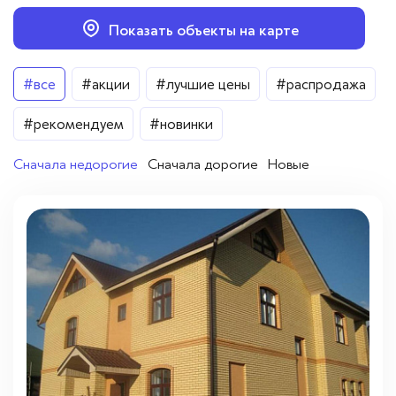
Вопросы — ответы
Показать объекты на карте
Новости
Цена
#все
#акции
#лучшие цены
#распродажа
Контакты
От
До
#рекомендуем
#новинки
Сначала недорогие
Сначала дорогие
Новые
Город
Апрелевка
(2)
Москва
(1)
Троицк
(5)
Районы
Ленинский район
(1)