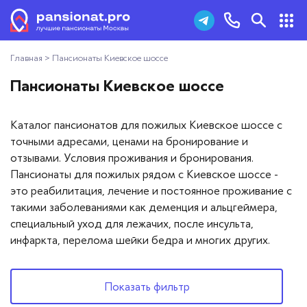
Главная
>
Пансионаты Киевское шоссе
Пансионаты для пожилых
+7 (495) 181-43-93
Пансионаты Киевское шоссе
Дома престарелых
Заказать звонок
Каталог пансионатов для пожилых Киевское шоссе с
Пансионаты для ветеранов
точными адресами, ценами на бронирование и
отзывами. Условия проживания и бронирования.
Хосписы
Пансионаты для пожилых рядом с Киевское шоссе -
это реабилитация, лечение и постоянное проживание с
Как выбрать пансионат
такими заболеваниями как деменция и альцгеймера,
специальный уход для лежачих, после инсульта,
Добавить пансионат
инфаркта, перелома шейки бедра и многих других.
Отзывы
Показать фильтр