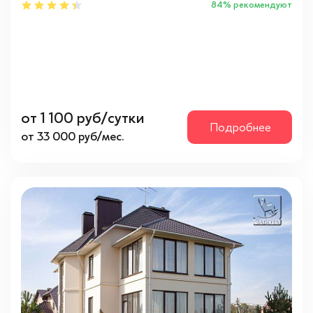
84% рекомендуют
Метро
Кунцевкая
(1)
Молодежная
(1)
Ольховая
(5)
Рассказовка
(3)
от 1 100 руб/сутки
Подробнее
Саларьево
(2)
от 33 000 руб/мес.
Теплый стан
(1)
Шоссе
Боровское
(1)
Калужское
(7)
Киевское
(17)
Минское
(4)
Можайское
(1)