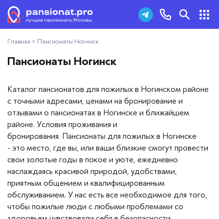
Главная
>
Пансионаты Ногинск
Пансионаты для пожилых
+7 (495) 181-43-93
Пансионаты Ногинск
Дома престарелых
Заказать звонок
Каталог пансионатов для пожилых в Ногинском районе
Пансионаты для ветеранов
с точными адресами, ценами на бронирование и
отзывами о пансионатах в Ногинске и ближайшем
Хосписы
районе. Условия проживания и
бронирования. Пансионаты для пожилых в Ногинске
Как выбрать пансионат
- это место, где вы, или ваши близкие смогут провести
свои золотые годы в покое и уюте, ежедневно
Добавить пансионат
наслаждаясь красивой природой, удобствами,
приятным общением и квалифицированным
обслуживанием. У нас есть все необходимое для того,
Отзывы
чтобы пожилые люди с любыми проблемами со
здоровьем чувствовали себя в безопасности,