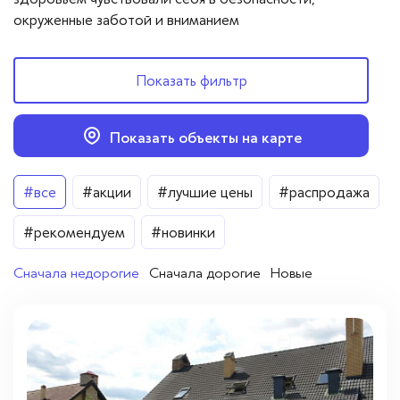
Вопросы — ответы
окруженные заботой и вниманием
Новости
Показать фильтр
Контакты
Показать объекты на карте
Цена
#все
#акции
#лучшие цены
#распродажа
От
До
#рекомендуем
#новинки
Сначала недорогие
Сначала дорогие
Новые
Город
Реутов
(1)