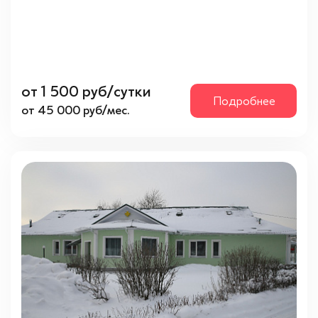
+ Показать еще 7
(5)
Медицинское обслуживание
Контроль за приёмом лекарств
(5)
от 1 500 руб/сутки
Круглосуточный уход 24/7
(5)
Подробнее
от 45 000 руб/мес.
Медицинское и специальное оборудование
(5)
Регулярный осмотр врача
(5)
Рейтинг
4 звезды
(2)
5 звезд
(3)
Шоссе
Носовихинское шоссе
(2)