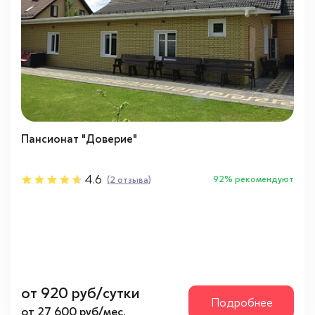
Районы
Ногинский район
(5)
Тип
Частные
(2)
Пансионат "Доверие"
Направления
4.6
92% рекомендуют
(2 отзыва)
Восток
(5)
Психологическое состояние
Адекватное
(5)
Проблемы с памятью
(5)
от 920 руб/сутки
Подробнее
С психическими отклонениями
(5)
от 27 600 руб/мес.