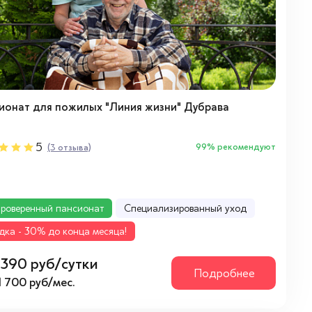
ионат для пожилых "Линия жизни" Дубрава
5
99% рекомендуют
(3 отзыва)
роверенный пансионат
Cпециализированный уход
дка - 30% до конца месяца!
1 390 руб/сутки
Подробнее
1 700 руб/мес.