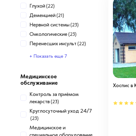
Глухой
(22)
Деменцией
(21)
Нервной системы
(23)
Онкологические
(23)
Перенесших инсульт
(22)
Перенесших инфаркт
Психоневрологические
Сахарный диабет
Сердечно-сосудистые
Склероз
Слабовидящий
Травмы и переломы
(21)
(23)
(22)
(22)
(23)
+ Показать еще 7
заболевания
различной степени тяжести
(23)
(23)
Медицинское
обслуживание
Хоспис в 
Контроль за приёмом
лекарств
(23)
Круглосуточный уход 24/7
(23)
Медицинское и
специальное оборудование