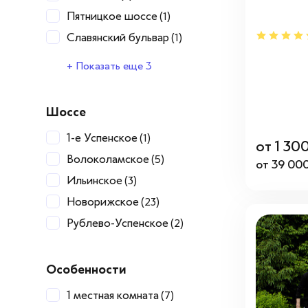
Пятницкое шоссе
(1)
Славянский бульвар
(1)
Тушинская
Щукинская
Юго-Западная
(1)
(1)
(1)
+ Показать еще 3
Шоссе
1-е Успенское
(1)
от 1 30
Волоколамское
(5)
от 39 000
Ильинское
(3)
Новорижское
(23)
Рублево-Успенское
(2)
Особенности
1 местная комната
(7)