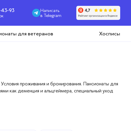
1-43-93
Написать
в Telegram
ок
ионаты для ветеранов
Хосписы
 Условия проживания и бронирования. Пансионаты для
ями как деменция и альцгеймера, специальный уход