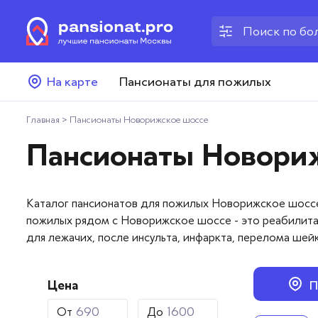
Пансионаты для пожилых
На карте
Пансионаты для пожилых
Дома престарелых
Главная
>
Пансионаты Новорижское шоссе
Пансионаты для ветеранов
Пансионаты Новори
Хосписы
Каталог пансионатов для пожилых Новорижское шоссе 
Как выбрать пансионат
пожилых рядом с Новорижское шоссе - это реабилитац
для лежачих, после инсульта, инфаркта, перелома шейк
Добавить пансионат
Отзывы
Цена
П
От
До