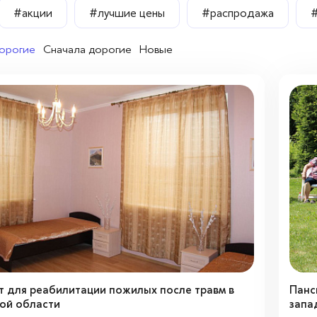
#акции
#лучшие цены
#распродажа
орогие
Сначала дорогие
Новые
т для реабилитации пожилых после травм в
Панс
ой области
запа