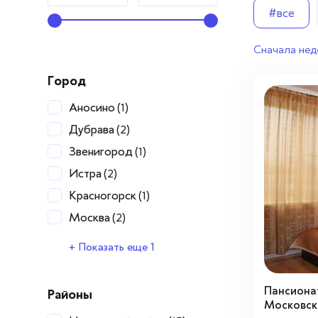
Вопросы — ответы
#все
Новости
Сначала нед
Контакты
Город
Аносино
(1)
Дубрава
(2)
Звенигород
(1)
Истра
(2)
Красногорск
(1)
Москва
(2)
Нахабино
(1)
+ Показать еще 1
Пансиона
Районы
Московск