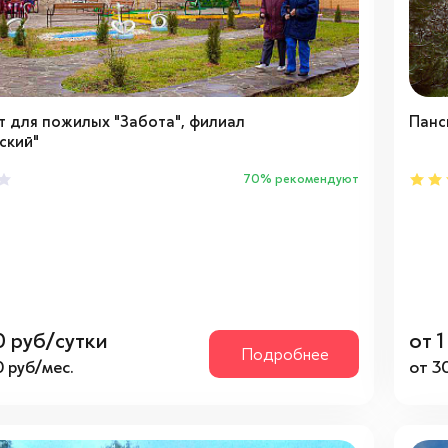
т для пожилых "Забота", филиал
Панс
ский"
70% рекомендуют
0 руб/сутки
от 
Подробнее
 руб/мес.
от 3