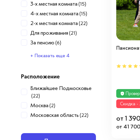
3-х местная комната
(15)
4-х местная комната
(15)
2-х местная комната
(22)
Для проживания
(21)
За пенсию
(6)
Пансионат
Недорого
С бассейном
С животными
Санузел в комнате
(11)
(2)
(2)
(2)
+ Показать еще 4
Расположение
Ближайшее Подмосковье
Провер
(22)
Cкидка -
Москва
(2)
Московская область
(22)
от 1 39
от 41 700