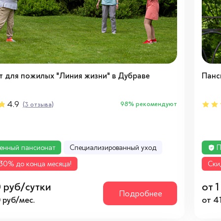
 для пожилых "Линия жизни" в Дубраве
Панс
4.9
98% рекомендуют
(3 отзыва)
енный пансионат
Cпециализированный уход
П
 30% до конца месяца!
Cки
0 руб/сутки
от 
Подробнее
 руб/мес.
от 4