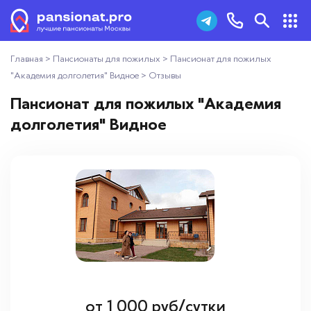
Главная
>
Пансионаты для пожилых
>
Пансионат для пожилых
Пансионаты для пожилых
+7 (495) 181-43-93
"Академия долголетия" Видное
>
Отзывы
Дома престарелых
Пансионат для пожилых "Академия
Заказать звонок
долголетия" Видное
Пансионаты для ветеранов
Хосписы
Как выбрать пансионат
Добавить пансионат
Отзывы
от
1 000
руб/сутки