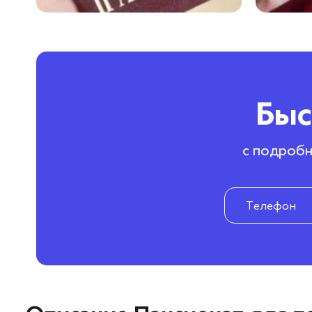
Быс
с подробн