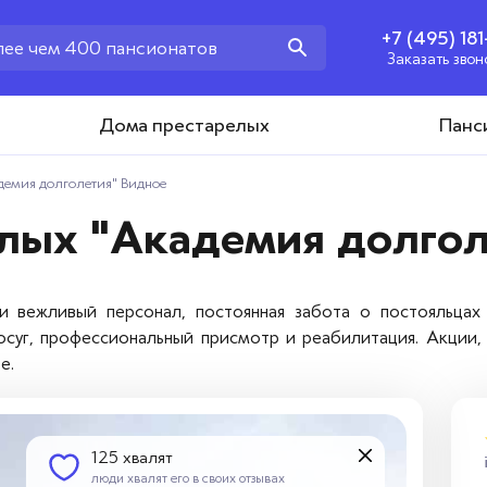
+7 (495) 18
Заказать звон
+7 (495) 181-43-93
Дома престарелых
Панс
Заказать звонок
емия долголетия" Видное
лых "Академия долгол
и вежливый персонал, постоянная забота о постояльцах
осуг, профессиональный присмотр и реабилитация. Акции
е.
125 хвалят
люди хвалят его в своих отзывах