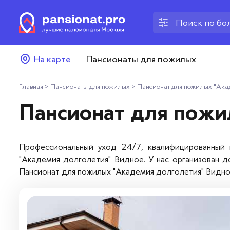
Пансионаты для пожилых
На карте
Пансионаты для пожилых
Дома престарелых
Главная
>
Пансионаты для пожилых
>
Пансионат для пожилых "Акад
Пансионаты для ветеранов
Пансионат для пожи
Хосписы
Профессиональный уход 24/7, квалифицированный 
Как выбрать пансионат
"Академия долголетия" Видное. У нас организован д
Пансионат для пожилых "Академия долголетия" Видно
Добавить пансионат
Отзывы