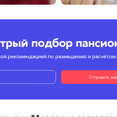
трый подбор пансио
ой рекомендацией по размещению и расчётом
Отправить зая