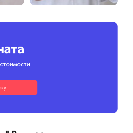
ната
 стоимости
вку