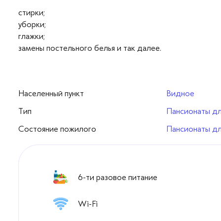
стирки;
уборки;
глажки;
замены постельного белья и так далее.
Населенный пункт
Видное
Тип
Пансионаты д
Cостояние пожилого
Пансионаты д
6-ти разовое питание
Wi-Fi