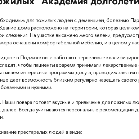
ожилых "Академия долголети
бходимым для пожилых людей с деменцией, болезнью Паркин
Здание дома расположено на территории, которая целиком
й слежения. На участке высажено много зелени, предусмо
омера оснащены комфортабельной мебелью, и в целом у на
 Видное в Подмосковье работают терпеливые квалифициро
ледят, чтобы пациенты вовремя принимали лекарственные с
батываем интересные программы досуга, проводим занятия 
лице дает возможность близким регулярно навещать своего
ебованными и нужными.
. Наши повара готовят вкусные и привычные для пожилых л
ак далее. Всегда учитываются персональные рекомендации
й.
ивание престарелых людей в виде: