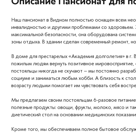
Описание Пансионат для п
Наш пансионат в Видном полностью оснащен всем нео
инвалидностью и другими проблемами со здоровьем. 
максимальной безопасности, она оборудована системо
зоны отдыха. В здании сделан современный ремонт, н
В доме для престарелых «Академия долголетия» в г.
пожилым людям вернуть позитивное мировосприятие, с
постояльцы никогда не скучают – мы постоянно разра
социуме и заниматься любым хобби. А близость к сто
возрасту людьми помогает им чувствовать себя востр
Мы предлагаем своим постояльцам 6-разовое питание
полезные продукты: овощи, фрукты, молоко, мясо и т
диетический стол на основании медицинских показани
Кроме того, мы обеспечиваем полное бытовое обслуж