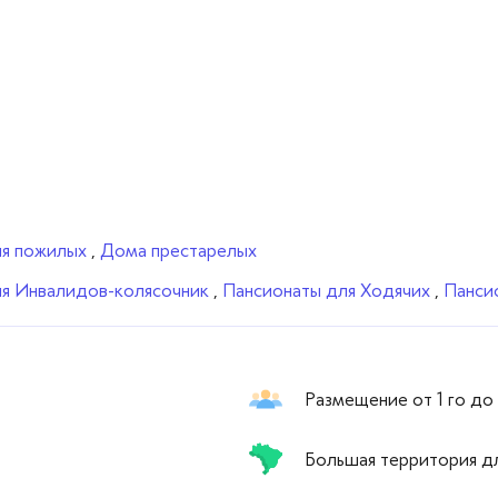
ля пожилых
,
Дома престарелых
ля Инвалидов-колясочник
,
Пансионаты для Ходячих
,
Панси
Размещение от 1 го до
Большая территория дл