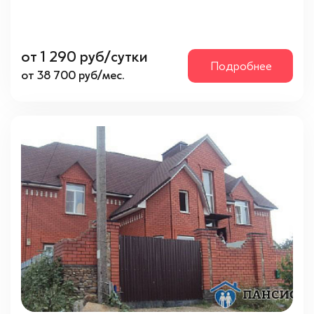
Медицинское и специальное оборудование
(4)
Регулярный осмотр врача
(4)
от 1 290 руб/сутки
Подробнее
от 38 700 руб/мес.
Рейтинг
4 звезды
(4)
Метро
Алтуфьево
(2)
Шоссе
Дмитровское
(3)
Рогачевское
(2)