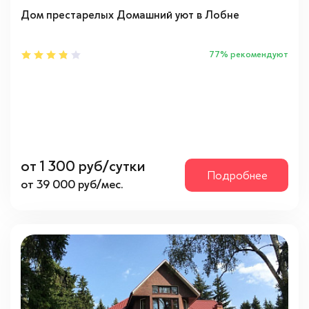
Особенности
Дом престарелых Домашний уют в Лобне
3-х местная комната
(2)
77% рекомендуют
4-х местная комната
(2)
2-х местная комната
(4)
Для проживания
(4)
Недорого
(4)
от 1 300 руб/сутки
Расположение
Подробнее
от 39 000 руб/мес.
Ближайшее Подмосковье
(4)
Московская область
(4)