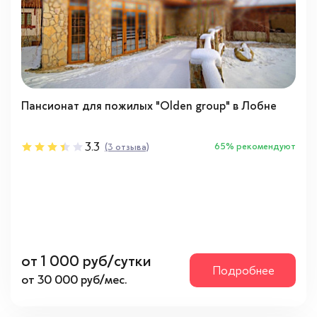
Район Лобня
(4)
Направления
Север
(4)
Пансионат для пожилых "Olden group" в Лобне
Психологическое состояние
3.3
65% рекомендуют
(3 отзыва)
Адекватное
(4)
Проблемы с памятью
(4)
С психическими отклонениями
(4)
Физическое состояние
от 1 000 руб/сутки
Подробнее
Инвалид-колясочник
(4)
от 30 000 руб/мес.
Лежачий
(4)
Ходячий
(4)