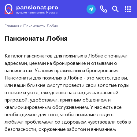
Главная
>
Пансионаты Лобня
Пансионаты для пожилых
+7 (495) 181-43-93
Пансионаты Лобня
Дома престарелых
Заказать звонок
Каталог пансионатов для пожилых в Лобне с точными
Пансионаты для ветеранов
адресами, ценами на бронирование и отзывами о
пансионатах. Условия проживания и бронирования.
Хосписы
Пансионаты для пожилых в Лобне - это место, где вы,
или ваши близкие смогут провести свои золотые годы
Как выбрать пансионат
в покое и уюте, ежедневно наслаждаясь красивой
природой, удобствами, приятным общением и
Добавить пансионат
квалифицированным обслуживанием. У нас есть все
необходимое для того, чтобы пожилые люди с
любыми проблемами со здоровьем чувствовали себя в
Отзывы
безопасности, окруженные заботой и вниманием