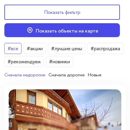
Вопросы — ответы
Показать фильтр
Новости
Показать объекты на карте
Контакты
Цена
#все
#акции
#лучшие цены
#распродажа
От
До
#рекомендуем
#новинки
Сначала недорогие
Сначала дорогие
Новые
Город
Лобня
(1)
Районы