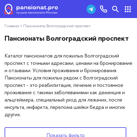
Главная
>
Пансионаты Волгоградский проспект
Пансионаты для пожилых
+7 (495) 181-43-93
Пансионаты Волгоградский проспект
Дома престарелых
Заказать звонок
Каталог пансионатов для пожилых Волгоградский
Пансионаты для ветеранов
проспект с точными адресами, ценами на бронирование
и отзывами. Условия проживания и бронирования.
Хосписы
Пансионаты для пожилых рядом с Волгоградский
проспект - это реабилитация, лечение и постоянное
Как выбрать пансионат
проживание с такими заболеваниями как деменция и
альцгеймера, специальный уход для лежачих, после
Добавить пансионат
инсульта, инфаркта, перелома шейки бедра и многих
других.
Отзывы
Показать фильтр