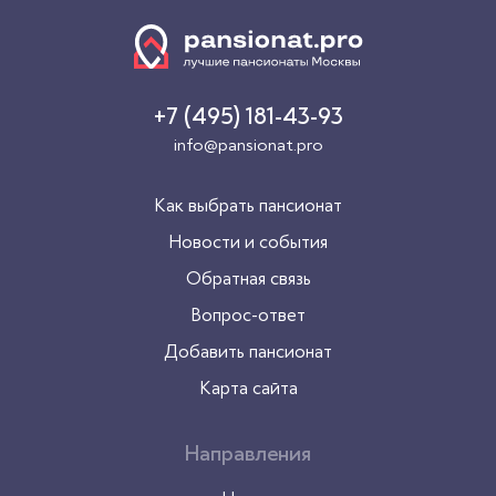
(1)
Медицинское обслуживание
Контроль за приёмом лекарств
(1)
+7 (495) 181-43-93
Круглосуточный уход 24/7
(1)
info@pansionat.pro
Медицинское и специальное оборудование
(1)
Регулярный осмотр врача
Как выбрать пансионат
(1)
Новости и события
Рейтинг
Обратная связь
Вопрос-ответ
5 звезд
(1)
Добавить пансионат
Карта сайта
Метро
Волжская
(1)
Направления