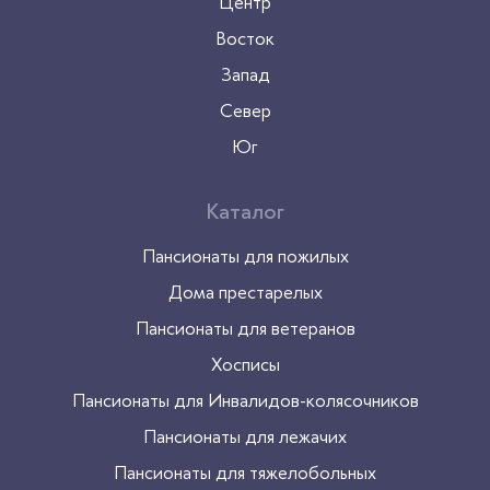
Центр
Шоссе
Восток
Волгоградский проспект
(1)
Запад
Север
Особенности
Юг
Для проживания
(1)
Недорого
(1)
Каталог
Пансионаты для пожилых
Расположение
Дома престарелых
Москва
(1)
Пансионаты для ветеранов
Хосписы
Пансионаты для Инвалидов-колясочников
Пансионаты для лежачих
Пансионаты для тяжелобольных