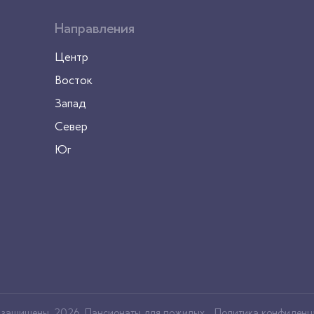
Направления
Центр
Восток
Запад
Север
Юг
а защищены, 2026
Пансионаты для пожилых
Политика конфиденц