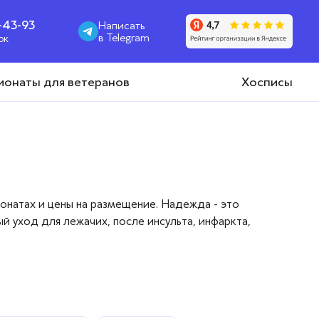
1-43-93
Написать
в Telegram
ок
ионаты для ветеранов
Хосписы
онатах и цены на размещение. Надежда - это
й уход для лежачих, после инсульта, инфаркта,