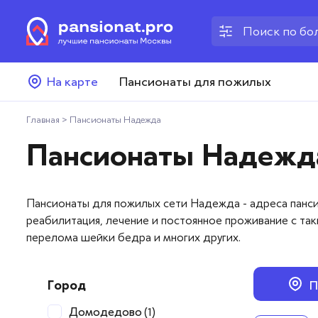
Пансионаты для пожилых
На карте
Пансионаты для пожилых
Дома престарелых
Главная
>
Пансионаты Надежда
Пансионаты для ветеранов
Пансионаты Надежд
Хосписы
Пансионаты для пожилых сети Надежда - адреса панси
Как выбрать пансионат
реабилитация, лечение и постоянное проживание с так
перелома шейки бедра и многих других.
Добавить пансионат
Отзывы
Город
П
Домодедово
(1)