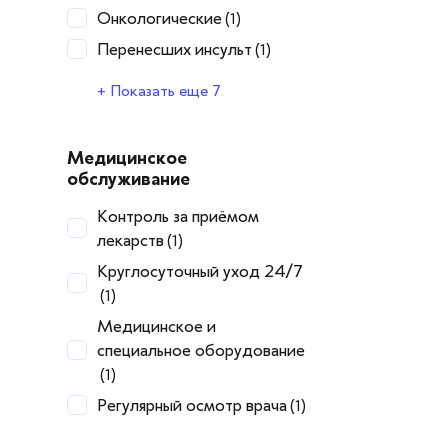
Онкологические
(1)
Перенесших инсульт
(1)
Перенесших инфаркт
Психоневрологические
Сахарный диабет
Сердечно-сосудистые
Склероз
Слабовидящий
Травмы и переломы
(1)
(1)
(1)
(1)
(1)
+ Показать еще 7
заболевания
различной степени тяжести
(1)
(1)
Медицинское
обслуживание
Контроль за приёмом
лекарств
(1)
Круглосуточный уход 24/7
(1)
Медицинское и
специальное оборудование
(1)
Регулярный осмотр врача
(1)