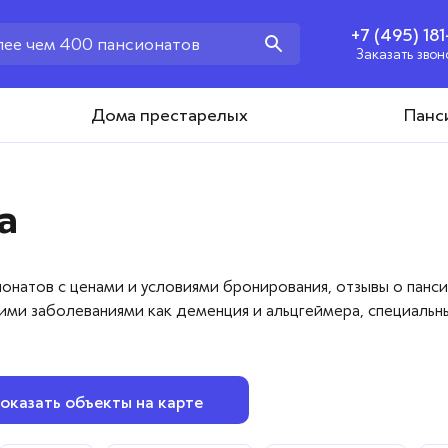
+7 (495) 18
Заказать звон
+7 (495) 181-43-93
Дома престарелых
Панс
Заказать звонок
а
онатов с ценами и условиями бронирования, отзывы о панси
ими заболеваниями как деменция и альцгеймера, специальны
оказать объекты на карте